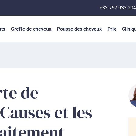
+33 757 933 204
nts
Greffe de cheveux
Pousse des cheveux
Prix
Cliniq
rte de
 Causes et les
raitement