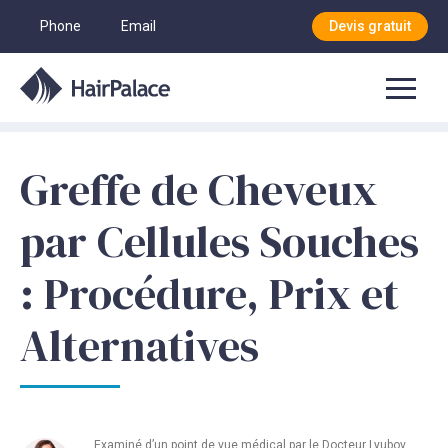
Phone
Email
Devis gratuit
Greffe de Cheveux
par Cellules Souches
: Procédure, Prix et
Alternatives
Examiné d’un point de vue médical par le
Docteur Lyubov