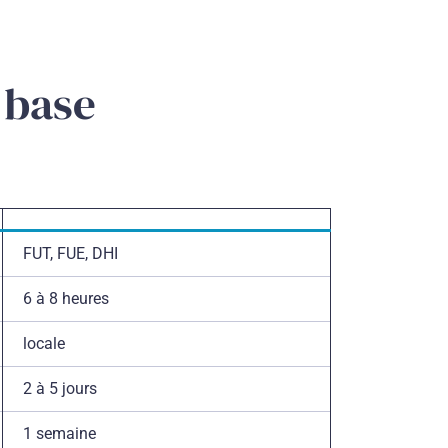
 base
FUT, FUE, DHI
6 à 8 heures
locale
2 à 5 jours
1 semaine