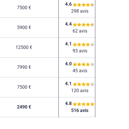
4.6
7500 €
298 avis
4.4
5900 €
62 avis
4.1
12500 €
93 avis
4.0
7990 €
45 avis
4.1
7500 €
120 avis
4.8
2490 €
516 avis