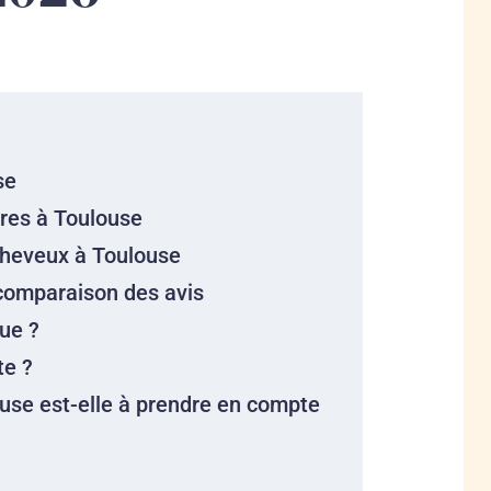
se
ires à Toulouse
 cheveux à Toulouse
comparaison des avis
que ?
te ?
use est-elle à prendre en compte