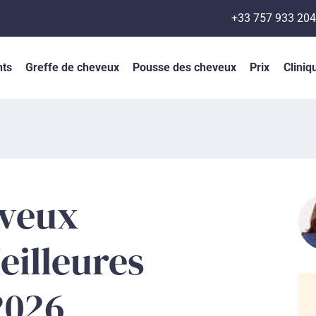
+33 757 933 204
nts
Greffe de cheveux
Pousse des cheveux
Prix
Cliniq
eveux
eilleures
2026