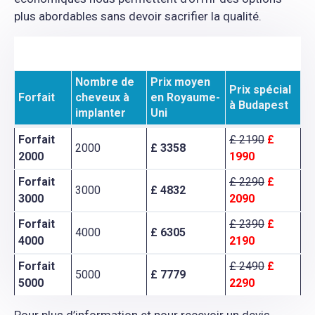
plus abordables sans devoir sacrifier la qualité.
Nombre de
Prix moyen
Prix spécial
Forfait
cheveux à
en Royaume-
à Budapest
implanter
Uni
Forfait
£ 2190
£
2000
£ 3358
2000
1990
Forfait
£ 2290
£
3000
£ 4832
3000
2090
Forfait
£ 2390
£
4000
£ 6305
4000
2190
Forfait
£ 2490
£
5000
£ 7779
5000
2290
Pour plus d’information et pour recevoir un devis