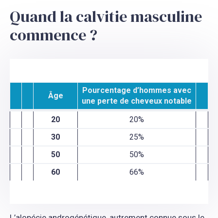
Quand la calvitie masculine
commence ?
Pourcentage d’hommes avec
Âge
une perte de cheveux notable
20
20%
30
25%
50
50%
60
66%
L’alopécie androgénétique, autrement connue sous le