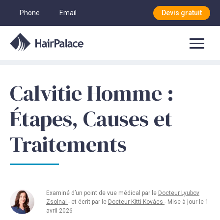
Phone
Email
Devis gratuit
Calvitie Homme :
Étapes, Causes et
Traitements
Examiné d’un point de vue médical par le
Docteur Lyubov
Zsolnai
- et écrit par le
Docteur Kitti Kovács
- Mise à jour le 1
avril 2026