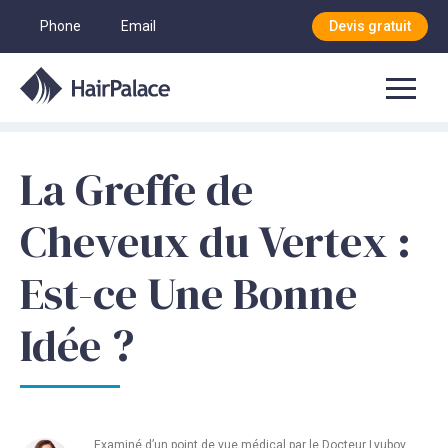
Phone
Email
Devis gratuit
La Greffe de
Cheveux du Vertex :
Est-ce Une Bonne
Idée ?
Examiné d’un point de vue médical par le
Docteur Lyubov