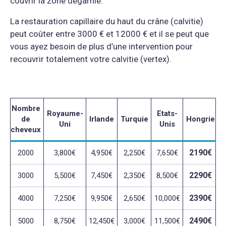
couvrir la zone dégarnie.
La restauration capillaire du haut du crâne (calvitie)
peut coûter entre 3000 € et 12000 € et il se peut que
vous ayez besoin de plus d’une intervention pour
recouvrir totalement votre calvitie (vertex).
Nombre
Royaume-
Etats-
de
Irlande
Turquie
Hongrie
Uni
Unis
cheveux
2190€
2000
3,800€
4,950€
2,250€
7,650€
2290€
3000
5,500€
7,450€
2,350€
8,500€
2390€
4000
7,250€
9,950€
2,650€
10,000€
2490€
5000
8,750€
12,450€
3,000€
11,500€