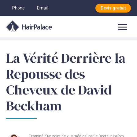
Phone
Email
Devis gratuit
La Vérité Derrière la
Repousse des
Cheveux de David
Beckham
Examiné d’un point de vue médical par le
Docteur Lyubov